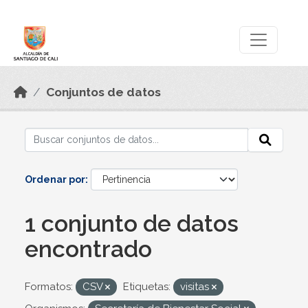
Skip to main content
Datos Abiertos
Conjuntos de datos
Ordenar por
1 conjunto de datos
encontrado
Formatos:
CSV
Etiquetas:
visitas