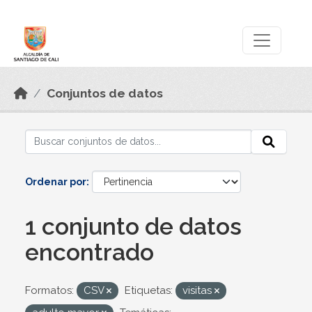
Skip to main content
Datos Abiertos
Conjuntos de datos
Ordenar por
1 conjunto de datos
encontrado
Formatos:
CSV
Etiquetas:
visitas