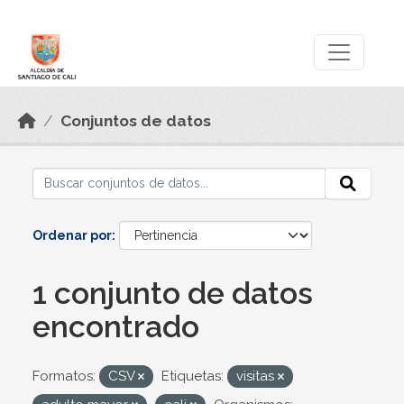
Skip to main content
Datos Abiertos
Conjuntos de datos
Ordenar por
1 conjunto de datos
encontrado
Formatos:
CSV
Etiquetas:
visitas