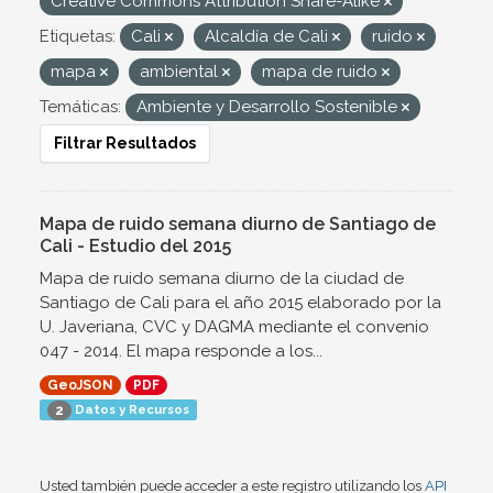
Creative Commons Attribution Share-Alike
Etiquetas:
Cali
Alcaldía de Cali
ruido
mapa
ambiental
mapa de ruido
Temáticas:
Ambiente y Desarrollo Sostenible
Filtrar Resultados
Mapa de ruido semana diurno de Santiago de
Cali - Estudio del 2015
Mapa de ruido semana diurno de la ciudad de
Santiago de Cali para el año 2015 elaborado por la
U. Javeriana, CVC y DAGMA mediante el convenio
047 - 2014. El mapa responde a los...
GeoJSON
PDF
Datos y Recursos
2
Usted también puede acceder a este registro utilizando los
API