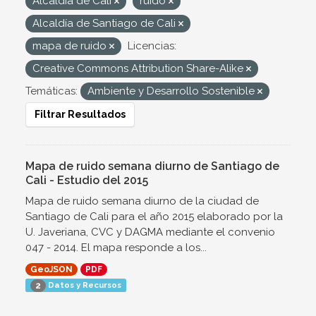
Alcaldía de Cali
ruido
Alcaldía de Santiago de Cali
mapa de ruido
Licencias:
Creative Commons Attribution Share-Alike
Temáticas:
Ambiente y Desarrollo Sostenible
Filtrar Resultados
Mapa de ruido semana diurno de Santiago de
Cali - Estudio del 2015
Mapa de ruido semana diurno de la ciudad de
Santiago de Cali para el año 2015 elaborado por la
U. Javeriana, CVC y DAGMA mediante el convenio
047 - 2014. El mapa responde a los...
GeoJSON
PDF
Datos y Recursos
2