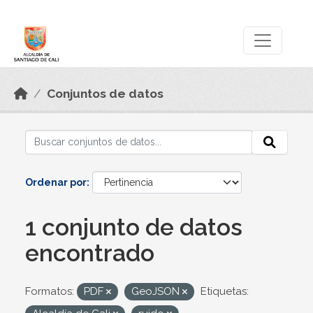
Skip to main content
Datos Abiertos
Conjuntos de datos
Ordenar por
1 conjunto de datos
encontrado
Formatos:
PDF
GeoJSON
Etiquetas: