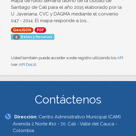
Mapa de ruido semana diurno de la ciudad de
Santiago de Cali para el año 2015 elaborado por la
U. Javeriana, CVC y DAGMA mediante el convenio
047 - 2014. El mapa responde a los...
GeoJSON
PDF
Datos y Recursos
2
Usted también puede acceder a este registro utilizando los
API
(ver
API Docs
).
Contáctenos
Dirección:
Centro Administrativo Municipal (CAM)
Avenida 2 Norte #10 - 70. Cali - Valle del Cauca -
Colombia.