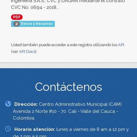
Ingeniería S.A.S., CVC y DAGMA mediante el contrato
CVC No. 0694 - 2018...
PDF
Datos y Recursos
2
Usted también puede acceder a este registro utilizando los
API
(ver
API Docs
).
Contáctenos
Dirección:
Centro Administrativo Municipal (CAM)
Avenida 2 Norte #10 - 70. Cali - Valle del Cauca -
Colombia.
Horario atención:
lunes a viernes de 8 am a 12 pm y
de 2 pm a 5 pm.