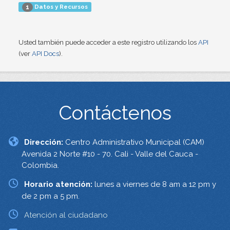
Datos y Recursos
1
Usted también puede acceder a este registro utilizando los
API
(ver
API Docs
).
Contáctenos
Dirección:
Centro Administrativo Municipal (CAM)
Avenida 2 Norte #10 - 70. Cali - Valle del Cauca -
Colombia.
Horario atención:
lunes a viernes de 8 am a 12 pm y
de 2 pm a 5 pm.
Atención al ciudadano