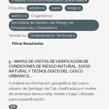
Creative Commons Attribution Share-Alike
Etiquetas:
urbano
cali
riesgo
sismico
Organismos:
Secretaría de Gestión del Riesgo de
Emergencias y Desastres
Temáticas:
Ordenamiento Territorial
Filtrar Resultados
5 - MAPAS DE VISITAS DE VERIFICACIÓN DE
CONDICIONES DE RIESGO NATURAL, SOCIO
NATURAL Y TECNOLÓGICO DEL CASCO
URBANO D...
Contiene la información geográfica del casco
urbano de Santiago de Cali clasificada por niveles
de amenaza sísmica (alta, media y baja), utilizada
para la planificación...
ZIP