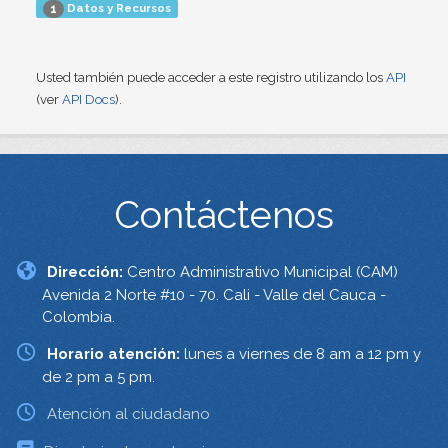
Datos y Recursos
1
Usted también puede acceder a este registro utilizando los
API
(ver
API Docs
).
Contáctenos
Dirección:
Centro Administrativo Municipal (CAM)
Avenida 2 Norte #10 - 70. Cali - Valle del Cauca -
Colombia.
Horario atención:
lunes a viernes de 8 am a 12 pm y
de 2 pm a 5 pm.
Atención al ciudadano