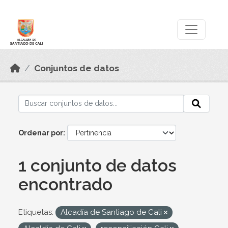
Skip to main content
Datos Abiertos
Conjuntos de datos
Ordenar por
1 conjunto de datos
encontrado
Etiquetas:
Alcadía de Santiago de Cali