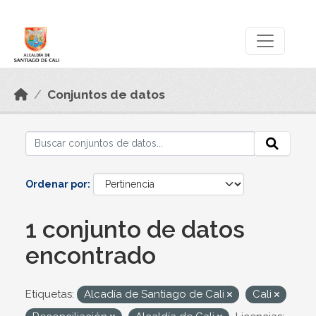
Skip to main content
Datos Abiertos
Conjuntos de datos
Ordenar por
1 conjunto de datos
encontrado
Etiquetas:
Alcadía de Santiago de Cali
Cali