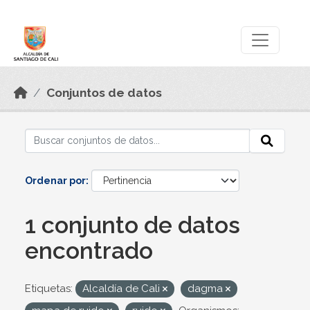
Skip to main content
Datos Abiertos
Conjuntos de datos
Ordenar por
1 conjunto de datos
encontrado
Etiquetas:
Alcaldía de Cali
dagma