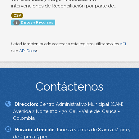
intervenciones de Reconciliación por parte de...
CSV
Datos y Recursos
1
Usted también puede acceder a este registro utilizando los
API
(ver
API Docs
).
Contáctenos
Dirección:
Centro Administrativo Municipal (CAM)
Avenida 2 Norte #10 - 70. Cali - Valle del Cauca -
Colombia.
Horario atención:
lunes a viernes de 8 am a 12 pm y
de 2 pm a 5 pm.