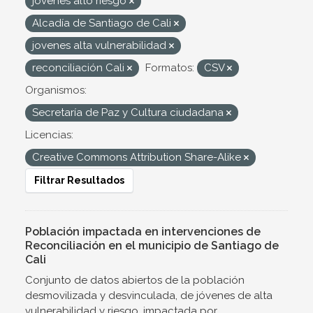
jovenes alto riesgo
Alcadía de Santiago de Cali
jovenes alta vulnerabilidad
reconciliación Cali
Formatos:
CSV
Organismos:
Secretaría de Paz y Cultura ciudadana
Licencias:
Creative Commons Attribution Share-Alike
Filtrar Resultados
Población impactada en intervenciones de
Reconciliación en el municipio de Santiago de
Cali
Conjunto de datos abiertos de la población
desmovilizada y desvinculada, de jóvenes de alta
vulnerabilidad y riesgo, impactada por