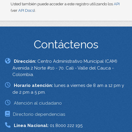
Usted también puede acceder a este registro utilizando los
API
(ver
API Docs
).
Contáctenos
Dirección:
Centro Administrativo Municipal (CAM)
Avenida 2 Norte #10 - 70. Cali - Valle del Cauca -
Colombia.
Horario atención:
lunes a viernes de 8 am a 12 pm y
de 2 pm a 5 pm.
Atención al ciudadano
Directorio dependencias
Linea Nacional:
01 8000 222 195