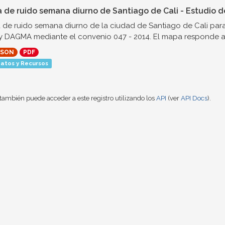
 de ruido semana diurno de Santiago de Cali - Estudio d
de ruido semana diurno de la ciudad de Santiago de Cali para 
 DAGMA mediante el convenio 047 - 2014. El mapa responde a l
JSON
PDF
atos y Recursos
también puede acceder a este registro utilizando los
API
(ver
API Docs
).