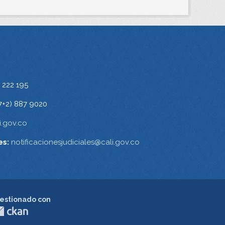
 222 195
7+2) 887 9020
.gov.co
es:
notificacionesjudiciales@cali.gov.co
estionado con