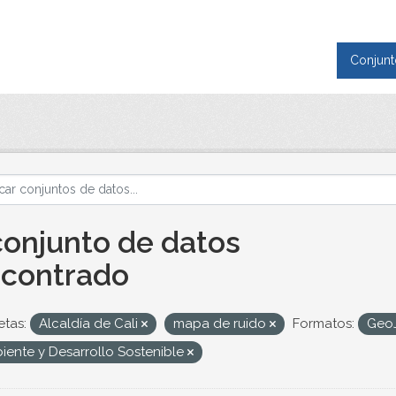
Conjunt
conjunto de datos
contrado
etas:
Alcaldía de Cali
mapa de ruido
Formatos:
Geo
iente y Desarrollo Sostenible