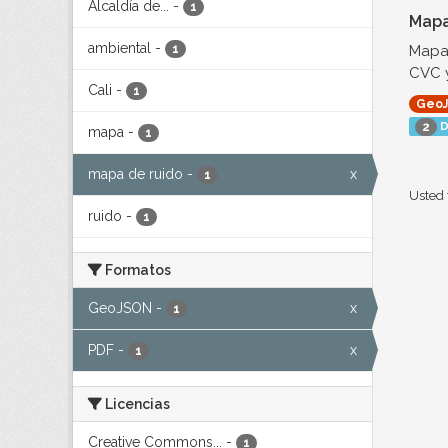
Alcaldía de...
-
1
Mapa
ambiental
-
Mapa 
1
CVC y
Cali
-
1
Geo
D
2
mapa
-
1
mapa de ruido
-
x
1
Usted 
ruido
-
1
Formatos
GeoJSON
-
x
1
PDF
-
x
1
Licencias
Creative Commons...
-
1