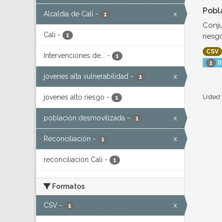
Pobl
Alcaldía de Cali
-
x
1
Conju
Cali
-
riesg
1
CSV
Intervenciones de...
-
1
D
1
jovenes alta vulnerabilidad
-
x
1
jovenes alto riesgo
-
Usted 
1
población desmovilizada
-
x
1
Reconciliación
-
x
1
reconciliación Cali
-
1
Formatos
CSV
-
x
1