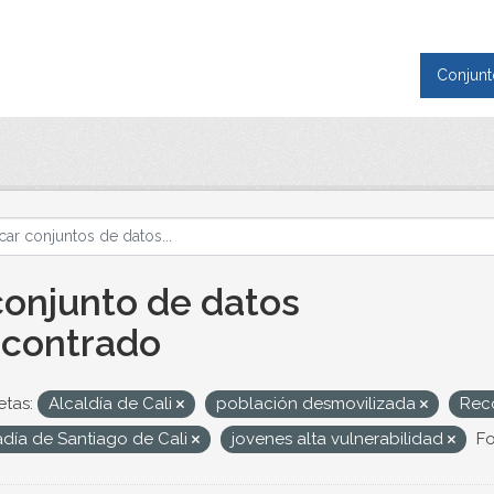
Conjunt
conjunto de datos
contrado
etas:
Alcaldía de Cali
población desmovilizada
Reco
adía de Santiago de Cali
jovenes alta vulnerabilidad
Fo