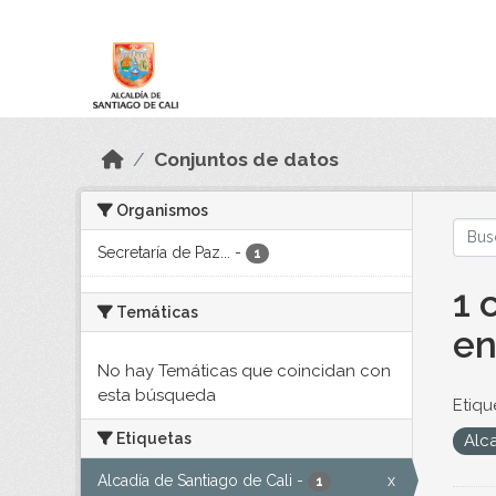
Skip to main content
Datos Abiertos
Conjuntos de datos
Organismos
Secretaría de Paz...
-
1
1 
Temáticas
en
No hay Temáticas que coincidan con
esta búsqueda
Etiqu
Etiquetas
Alc
Alcadía de Santiago de Cali
-
x
1