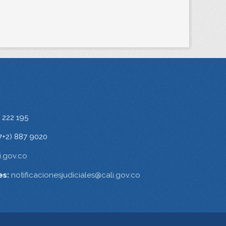
 222 195
7+2) 887 9020
.gov.co
es:
notificacionesjudiciales@cali.gov.co