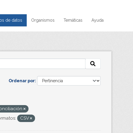
os de datos
Organismos
Temáticas
Ayuda
Ordenar por
nciliación
rmatos:
CSV