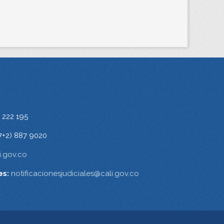
 222 195
7+2) 887 9020
.gov.co
es:
notificacionesjudiciales@cali.gov.co