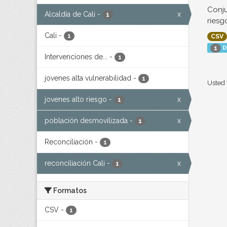
Conju
Alcaldía de Cali
-
x
1
riesg
Cali
-
1
CSV
D
1
Intervenciones de...
-
1
jovenes alta vulnerabilidad
-
1
Usted 
jovenes alto riesgo
-
x
1
población desmovilizada
-
x
1
Reconciliación
-
1
reconciliación Cali
-
x
1
Formatos
CSV
-
1