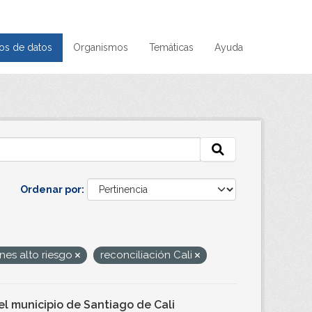
os de datos
Organismos
Temáticas
Ayuda
Ordenar por
nes alto riesgo
reconciliación Cali
l municipio de Santiago de Cali