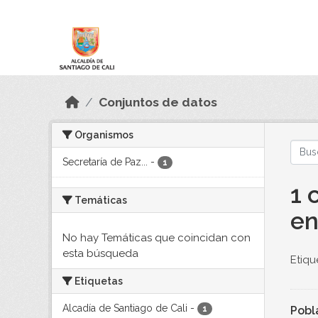
Skip to main content
Datos Abiertos
Conjuntos de datos
Organismos
Secretaría de Paz...
-
1
1 
Temáticas
en
No hay Temáticas que coincidan con
esta búsqueda
Etiqu
Etiquetas
Alcadía de Santiago de Cali
-
Pobl
1