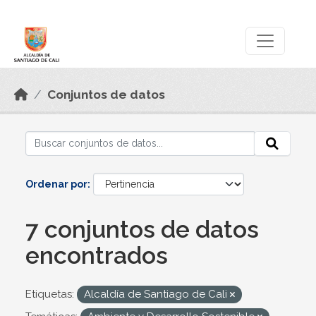
Skip to main content
Datos Abiertos
Conjuntos de datos
Ordenar por
7 conjuntos de datos
encontrados
Etiquetas:
Alcaldía de Santiago de Cali