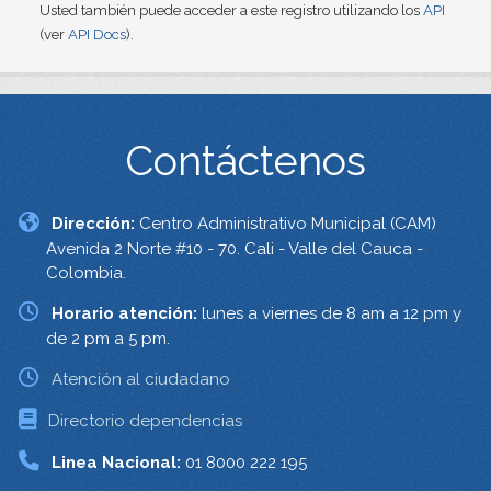
Usted también puede acceder a este registro utilizando los
API
(ver
API Docs
).
Contáctenos
Dirección:
Centro Administrativo Municipal (CAM)
Avenida 2 Norte #10 - 70. Cali - Valle del Cauca -
Colombia.
Horario atención:
lunes a viernes de 8 am a 12 pm y
de 2 pm a 5 pm.
Atención al ciudadano
Directorio dependencias
Linea Nacional:
01 8000 222 195