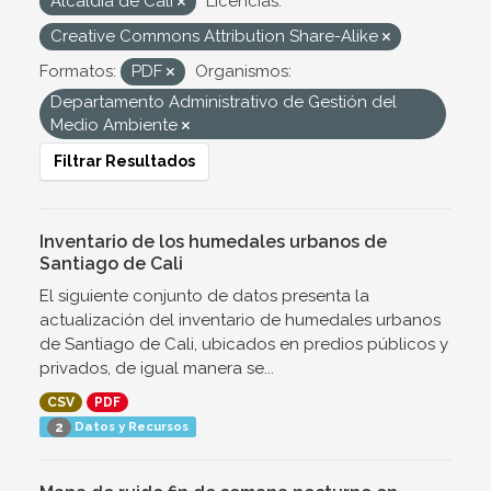
Alcaldía de Cali
Licencias:
Creative Commons Attribution Share-Alike
Formatos:
PDF
Organismos:
Departamento Administrativo de Gestión del
Medio Ambiente
Filtrar Resultados
Inventario de los humedales urbanos de
Santiago de Cali
El siguiente conjunto de datos presenta la
actualización del inventario de humedales urbanos
de Santiago de Cali, ubicados en predios públicos y
privados, de igual manera se...
CSV
PDF
Datos y Recursos
2