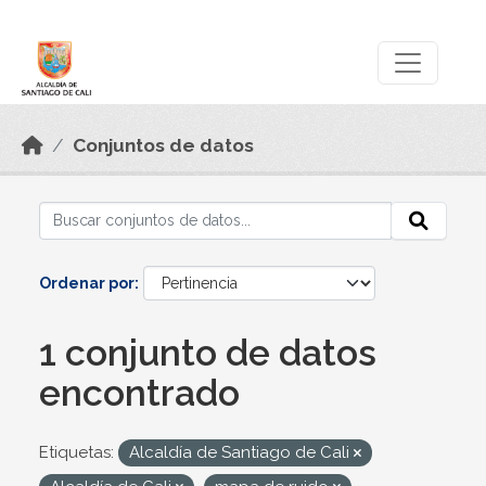
Skip to main content
Datos Abiertos
Conjuntos de datos
Ordenar por
1 conjunto de datos
encontrado
Etiquetas:
Alcaldía de Santiago de Cali