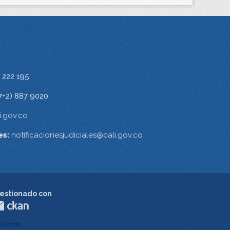
 222 195
7+2) 887 9020
.gov.co
es:
notificacionesjudiciales@cali.gov.co
estionado con
dioma