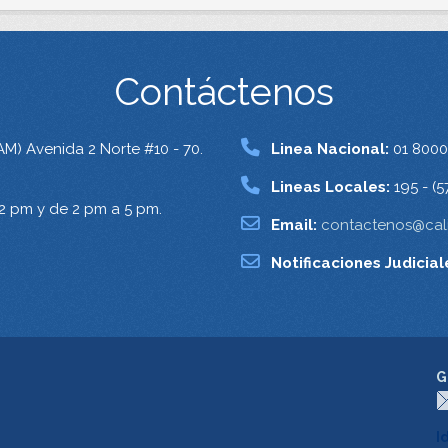
Contáctenos
AM) Avenida 2 Norte #10 - 70.
Linea Nacional:
01 8000
Lineas Locales:
195 - (5
12 pm y de 2 pm a 5 pm.
Email:
contactenos@cali
Notificaciones Judicial
G
I