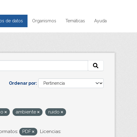
os de datos
Organismos
Temáticas
Ayuda
Ordenar por
do
ambiente
ruido
ormatos:
PDF
Licencias: