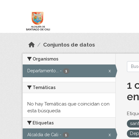
Skip to main content
Datos Abiertos
Conjuntos de datos
Organismos
Departamento...
-
x
1
1 
Temáticas
en
No hay Temáticas que coincidan con
esta búsqueda
Etiqu
Etiquetas
sant
Dep
Alcaldía de Cali
-
x
1