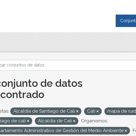
Conjunt
conjunto de datos
contrado
etas:
Alcaldía de Santiago de Cali
Cali
mapa de rui
iago de cali
Alcaldía de Cali
Organismos:
artamento Administrativo de Gestión del Medio Ambiente
F