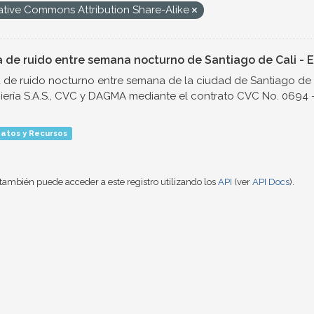
ative Commons Attribution Share-Alike
 de ruido entre semana nocturno de Santiago de Cali - E
de ruido nocturno entre semana de la ciudad de Santiago de 
iería S.A.S., CVC y DAGMA mediante el contrato CVC No. 0694 - 
atos y Recursos
también puede acceder a este registro utilizando los
API
(ver
API Docs
).