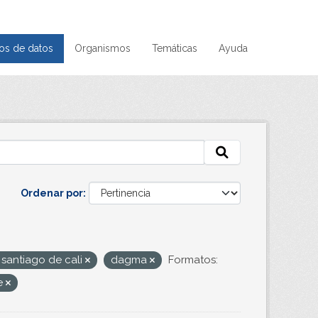
os de datos
Organismos
Temáticas
Ayuda
Ordenar por
 santiago de cali
dagma
Formatos:
e