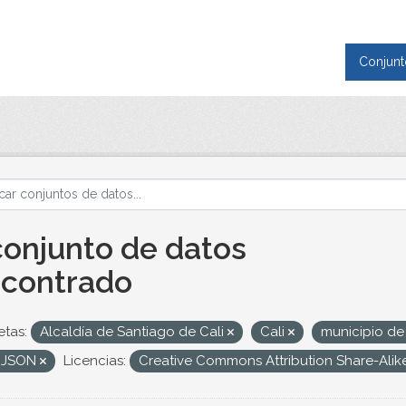
Conjunt
conjunto de datos
contrado
etas:
Alcaldía de Santiago de Cali
Cali
municipio de
oJSON
Licencias:
Creative Commons Attribution Share-Alik