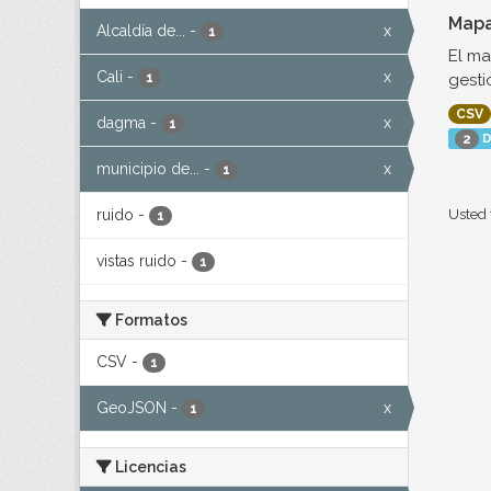
Mapa
Alcaldía de...
-
x
1
El ma
Cali
-
x
gesti
1
CSV
dagma
-
x
1
D
2
municipio de...
-
x
1
ruido
-
Usted 
1
vistas ruido
-
1
Formatos
CSV
-
1
GeoJSON
-
x
1
Licencias