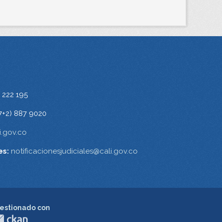
 222 195
7+2) 887 9020
.gov.co
es:
notificacionesjudiciales@cali.gov.co
estionado con