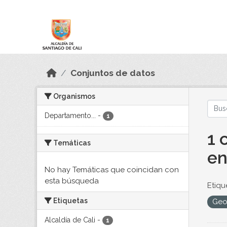
Skip to main content
Datos Abiertos
Conjuntos de datos
Organismos
Departamento...
-
1
1 
Temáticas
en
No hay Temáticas que coincidan con
esta búsqueda
Etiqu
Etiquetas
Ge
Alcaldía de Cali
-
1