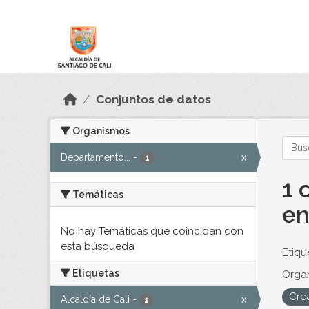
Skip to main content
Datos Abiertos
Conjuntos de datos
Organismos
Departamento...
-
x
1
1 
Temáticas
en
No hay Temáticas que coincidan con
esta búsqueda
Etiqu
Etiquetas
Orga
Cre
Alcaldía de Cali
-
x
1