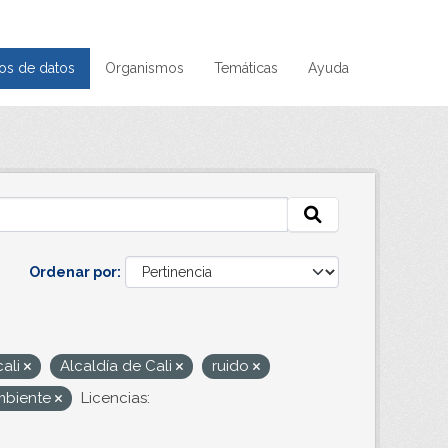
os de datos
Organismos
Temáticas
Ayuda
Ordenar por
cali
Alcaldía de Cali
ruido
Ambiente
Licencias: