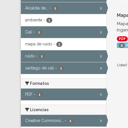
Alcaldía de...
-
x
1
Mapa
ambiente
-
1
Mapa 
Ingen
Cali
-
x
1
PDF
mapa de ruido
-
1
D
2
ruido
-
x
1
Usted 
santiago de cali
-
x
1
Formatos
PDF
-
x
1
Licencias
Creative Commons...
-
x
1