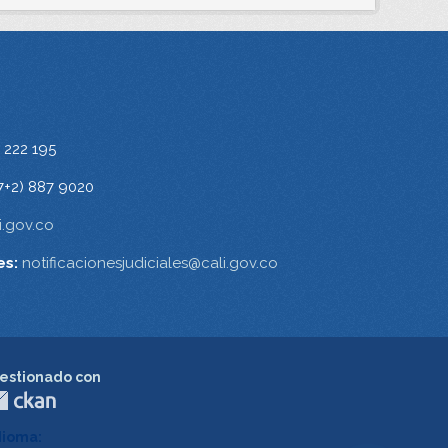
 222 195
7+2) 887 9020
.gov.co
es:
notificacionesjudiciales@cali.gov.co
estionado con
dioma