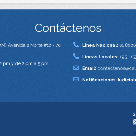
Contáctenos
AM) Avenida 2 Norte #10 - 70.
Linea Nacional:
01 8000
Lineas Locales:
195 - (5
12 pm y de 2 pm a 5 pm.
Email:
contactenos@cali
Notificaciones Judicial
G
I