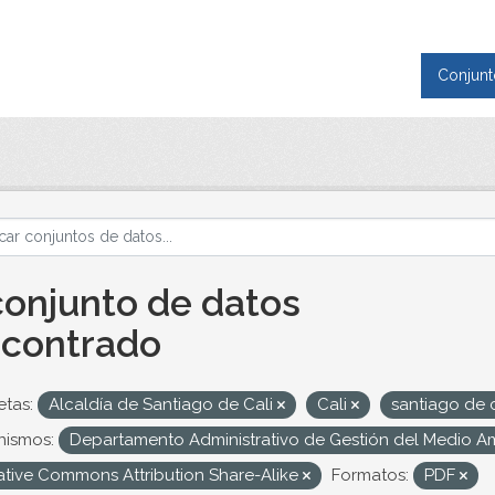
Conjunt
conjunto de datos
contrado
etas:
Alcaldía de Santiago de Cali
Cali
santiago de 
nismos:
Departamento Administrativo de Gestión del Medio 
ative Commons Attribution Share-Alike
Formatos:
PDF