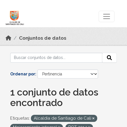
Skip to main content
Datos Abiertos
Conjuntos de datos
Ordenar por
1 conjunto de datos
encontrado
Etiquetas:
Alcaldía de Santiago de Cali