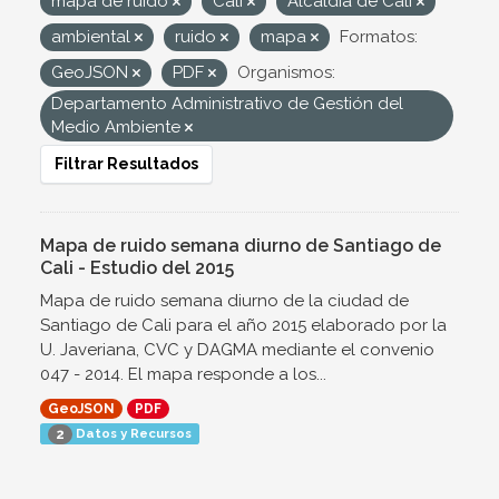
mapa de ruido
Cali
Alcaldía de Cali
ambiental
ruido
mapa
Formatos:
GeoJSON
PDF
Organismos:
Departamento Administrativo de Gestión del
Medio Ambiente
Filtrar Resultados
Mapa de ruido semana diurno de Santiago de
Cali - Estudio del 2015
Mapa de ruido semana diurno de la ciudad de
Santiago de Cali para el año 2015 elaborado por la
U. Javeriana, CVC y DAGMA mediante el convenio
047 - 2014. El mapa responde a los...
GeoJSON
PDF
Datos y Recursos
2