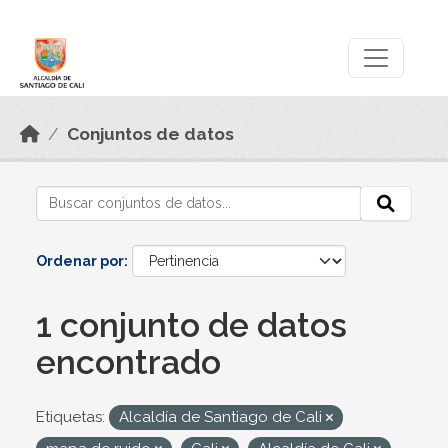
Skip to main content
Datos Abiertos
Conjuntos de datos
Ordenar por
1 conjunto de datos
encontrado
Etiquetas:
Alcaldía de Santiago de Cali