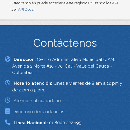
Usted también puede acceder a este registro utilizando los
API
(ver
API Docs
).
Contáctenos
Dirección:
Centro Administrativo Municipal (CAM)
Avenida 2 Norte #10 - 70. Cali - Valle del Cauca -
Colombia.
Horario atención:
lunes a viernes de 8 am a 12 pm y
de 2 pm a 5 pm.
Atención al ciudadano
Directorio dependencias
Linea Nacional:
01 8000 222 195