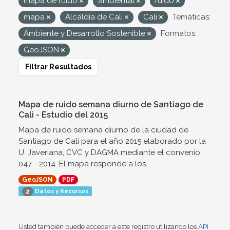
mapa de ruido
ambiental
ruido
mapa
Alcaldía de Cali
Cali
Temáticas:
Ambiente y Desarrollo Sostenible
Formatos:
GeoJSON
Filtrar Resultados
Mapa de ruido semana diurno de Santiago de
Cali - Estudio del 2015
Mapa de ruido semana diurno de la ciudad de
Santiago de Cali para el año 2015 elaborado por la
U. Javeriana, CVC y DAGMA mediante el convenio
047 - 2014. El mapa responde a los...
GeoJSON
PDF
Datos y Recursos
2
Usted también puede acceder a este registro utilizando los
API