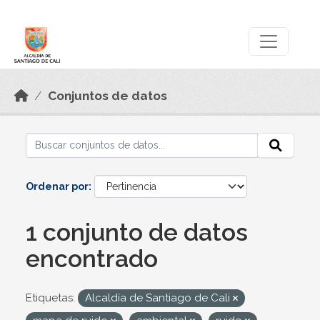
Skip to main content
Datos Abiertos
Conjuntos de datos
Ordenar por
1 conjunto de datos
encontrado
Etiquetas:
Alcaldía de Santiago de Cali