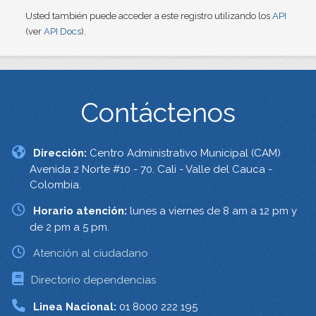
Usted también puede acceder a este registro utilizando los
API
(ver
API Docs
).
Contáctenos
Dirección:
Centro Administrativo Municipal (CAM)
Avenida 2 Norte #10 - 70. Cali - Valle del Cauca -
Colombia.
Horario atención:
lunes a viernes de 8 am a 12 pm y
de 2 pm a 5 pm.
Atención al ciudadano
Directorio dependencias
Linea Nacional:
01 8000 222 195