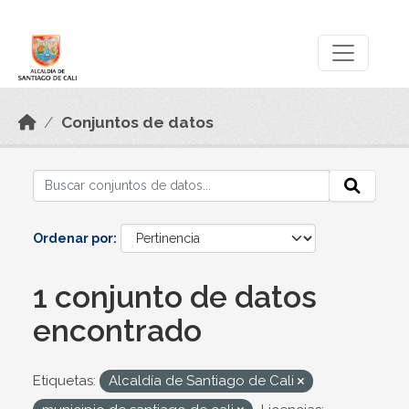
Skip to main content
Datos Abiertos
Conjuntos de datos
Ordenar por
1 conjunto de datos
encontrado
Etiquetas:
Alcaldía de Santiago de Cali