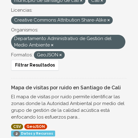
municipio de santiago de cali
Cali
Licencias:
Creative Commons Attribution Share-Alike
Organismos:
Departamento Administrativo de Gestión del
Medio Ambiente
Formatos:
GeoJSON
Filtrar Resultados
Mapa de visitas por ruido en Santiago de Cali
El mapa de visitas por ruido permite identificar las
zonas donde la Autoridad Ambiental por medio del
grupo de gestión de la calidad acústica está
enfocando los esfuerzos para...
CSV
GeoJSON
Datos y Recursos
2