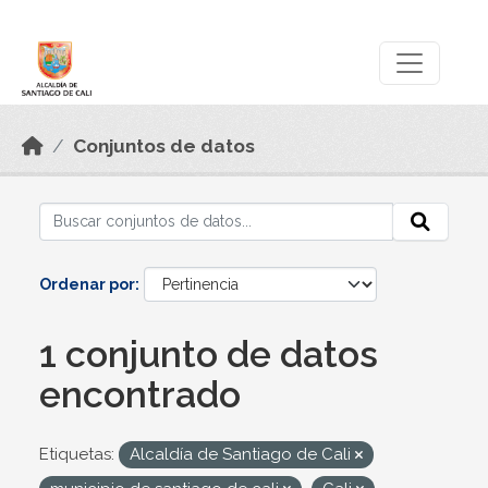
Skip to main content
Datos Abiertos
Conjuntos de datos
Ordenar por
1 conjunto de datos
encontrado
Etiquetas:
Alcaldía de Santiago de Cali