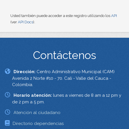
Usted también puede acceder a este registro utilizando los
API
(ver
API Docs
).
Contáctenos
Dirección:
Centro Administrativo Municipal (CAM)
Avenida 2 Norte #10 - 70. Cali - Valle del Cauca -
Colombia.
Horario atención:
lunes a viernes de 8 am a 12 pm y
de 2 pm a 5 pm.
Atención al ciudadano
Directorio dependencias