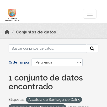
Skip to main content
Datos Abiertos
Conjuntos de datos
Ordenar por
1 conjunto de datos
encontrado
Etiquetas:
Alcaldía de Santiago de Cali