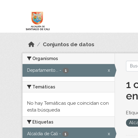
Skip to main content
Datos Abiertos
Conjuntos de datos
Organismos
Departamento...
-
x
1
1 
Temáticas
en
No hay Temáticas que coincidan con
esta búsqueda
Etiqu
Etiquetas
Alca
Alcaldía de Cali
-
x
1