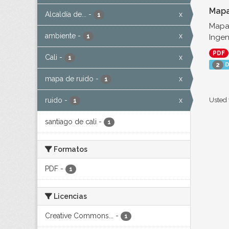
Mapa
Alcaldía de...
-
x
1
Mapa 
ambiente
-
x
Ingen
1
PDF
Cali
-
x
1
D
2
mapa de ruido
-
x
1
ruido
-
x
Usted 
1
santiago de cali
-
1
Formatos
PDF
-
1
Licencias
Creative Commons...
-
1