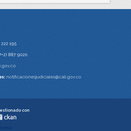
 222 195
7+2) 887 9020
.gov.co
es:
notificacionesjudiciales@cali.gov.co
estionado con
dioma