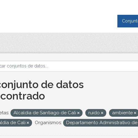
Conjunt
conjunto de datos
contrado
etas:
Alcaldía de Santiago de Cali
ruido
ambiente
ldía de Cali
Organismos:
Departamento Administrativo de