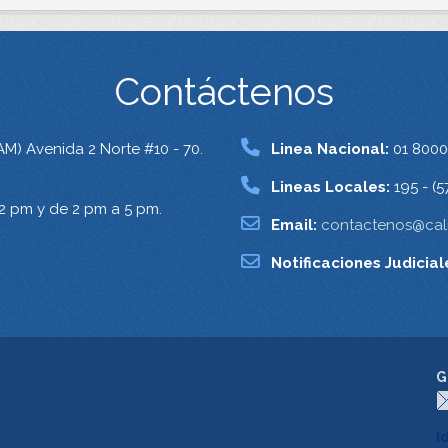
Contáctenos
AM) Avenida 2 Norte #10 - 70.
Linea Nacional:
01 8000
Lineas Locales:
195 - (5
12 pm y de 2 pm a 5 pm.
Email:
contactenos@cali
Notificaciones Judicial
G
I