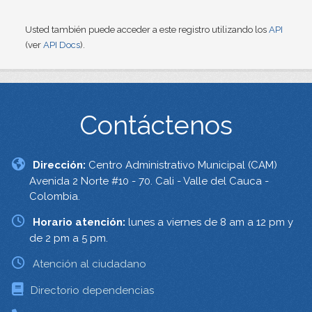
Usted también puede acceder a este registro utilizando los
API
(ver
API Docs
).
Contáctenos
Dirección:
Centro Administrativo Municipal (CAM)
Avenida 2 Norte #10 - 70. Cali - Valle del Cauca -
Colombia.
Horario atención:
lunes a viernes de 8 am a 12 pm y
de 2 pm a 5 pm.
Atención al ciudadano
Directorio dependencias