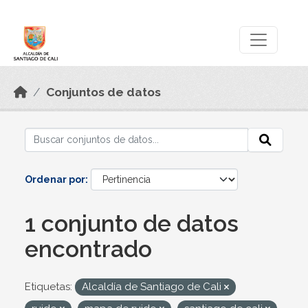
Skip to main content
Datos Abiertos
Conjuntos de datos
Ordenar por
1 conjunto de datos
encontrado
Etiquetas:
Alcaldía de Santiago de Cali