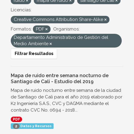
ruido
mapa de ruido
santiago de cali
Licencias:
Creative Commons Attribution Share-Alike
Formatos:
PDF
Organismos:
Departamento Administrativo de Gestión del
Medio Ambiente
Filtrar Resultados
Mapa de ruido entre semana nocturno de
Santiago de Cali - Estudio del 2019
Mapa de ruido nocturno entre semana de la ciudad
de Santiago de Cali para el año 2019 elaborado por
K2 Ingeniería S.A.S., CVC y DAGMA mediante el
contrato CVC No. 0694 - 2018...
PDF
Datos y Recursos
2