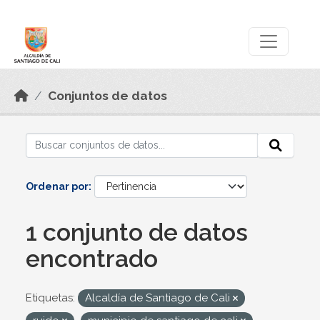
Skip to main content
Datos Abiertos
Conjuntos de datos
Ordenar por
1 conjunto de datos
encontrado
Etiquetas:
Alcaldía de Santiago de Cali