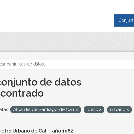
Conjunt
conjunto de datos
contrado
etas:
Alcaldía de Santiago de Cali.
Idesc
urbano
metro Urbano de Cali - año 1962