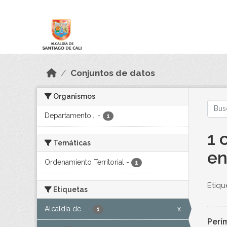
Skip to main content
Datos Abiertos
Conjuntos de datos
Organismos
Departamento...
-
1
1 
Temáticas
en
Ordenamiento Territorial
-
1
Etiqu
Etiquetas
Alcaldía de...
-
x
1
Perí