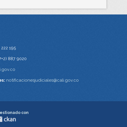
 222 195
7+2) 887 9020
.gov.co
es:
notificacionesjudiciales@cali.gov.co
estionado con