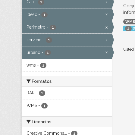
Cali
-
x
1
Conju
infor
Idesc
-
x
1
WMS
Perímetro
-
x
1
D
2
servicio
-
x
1
Usted 
urbano
-
x
1
wms
-
1
Formatos
RAR
-
1
WMS
-
1
Licencias
Creative Commons...
-
1