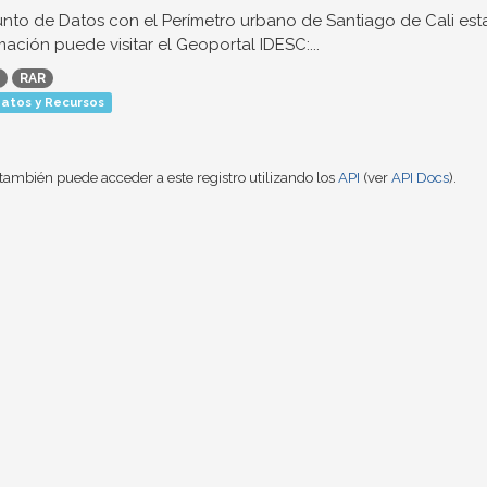
nto de Datos con el Perímetro urbano de Santiago de Cali est
mación puede visitar el Geoportal IDESC:...
RAR
atos y Recursos
también puede acceder a este registro utilizando los
API
(ver
API Docs
).