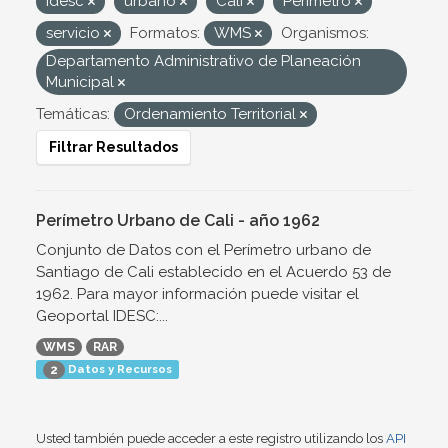
Idesc
urbano
Cali
Perímetro
servicio
Formatos:
WMS
Organismos:
Departamento Administrativo de Planeación
Municipal
Temáticas:
Ordenamiento Territorial
Filtrar Resultados
Perímetro Urbano de Cali - año 1962
Conjunto de Datos con el Perímetro urbano de
Santiago de Cali establecido en el Acuerdo 53 de
1962. Para mayor información puede visitar el
Geoportal IDESC:...
WMS
RAR
Datos y Recursos
2
Usted también puede acceder a este registro utilizando los
API