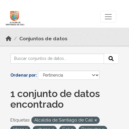
Skip to main content
Datos Abiertos
Conjuntos de datos
Ordenar por
1 conjunto de datos
encontrado
Etiquetas:
Alcaldía de Santiago de Cali.