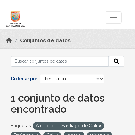
Skip to main content
Datos Abiertos
Conjuntos de datos
Ordenar por
1 conjunto de datos
encontrado
Etiquetas:
Alcaldía de Santiago de Cali.