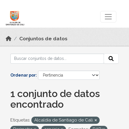
Skip to main content
Datos Abiertos
Conjuntos de datos
Ordenar por
1 conjunto de datos
encontrado
Etiquetas:
Alcaldía de Santiago de Cali.