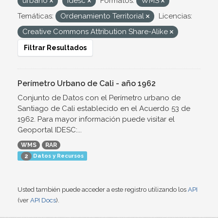
urbano
Idesc
Formatos:
WMS
Temáticas:
Ordenamiento Territorial
Licencias:
Creative Commons Attribution Share-Alike
Filtrar Resultados
Perímetro Urbano de Cali - año 1962
Conjunto de Datos con el Perímetro urbano de
Santiago de Cali establecido en el Acuerdo 53 de
1962. Para mayor información puede visitar el
Geoportal IDESC:...
WMS
RAR
Datos y Recursos
2
Usted también puede acceder a este registro utilizando los
API
(ver
API Docs
).