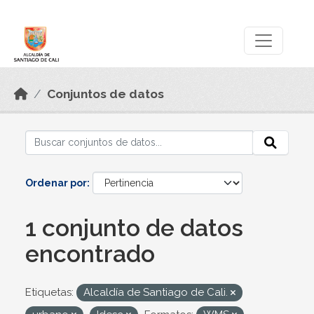
Skip to main content
Datos Abiertos
Conjuntos de datos
Ordenar por
1 conjunto de datos
encontrado
Etiquetas:
Alcaldía de Santiago de Cali.