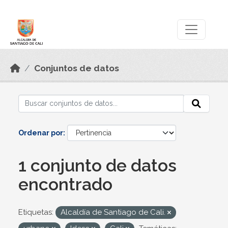
Skip to main content
Datos Abiertos
Conjuntos de datos
Ordenar por
1 conjunto de datos
encontrado
Etiquetas:
Alcaldía de Santiago de Cali.