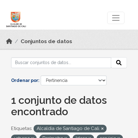
Skip to main content
Datos Abiertos
Conjuntos de datos
Ordenar por
1 conjunto de datos
encontrado
Etiquetas:
Alcaldía de Santiago de Cali.