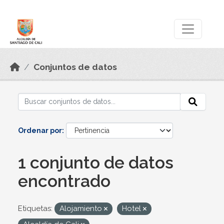
Skip to main content
Datos Abiertos
Conjuntos de datos
Ordenar por
1 conjunto de datos
encontrado
Etiquetas:
Alojamiento
Hotel