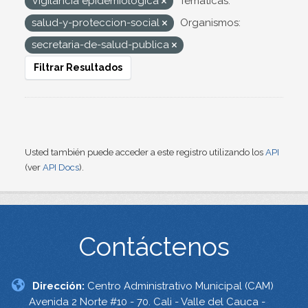
Vigilancia epidemiológica
Temáticas:
salud-y-proteccion-social
Organismos:
secretaria-de-salud-publica
Filtrar Resultados
Usted también puede acceder a este registro utilizando los
API
(ver
API Docs
).
Contáctenos
Dirección:
Centro Administrativo Municipal (CAM)
Avenida 2 Norte #10 - 70. Cali - Valle del Cauca -