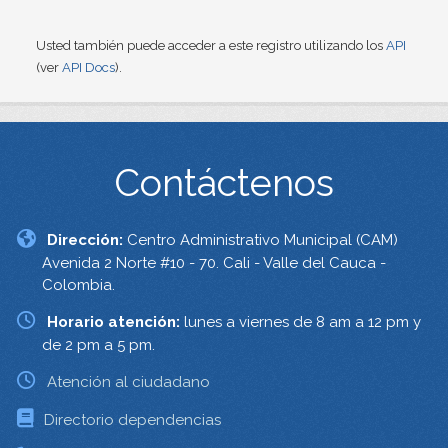
Usted también puede acceder a este registro utilizando los
API
(ver
API Docs
).
Contáctenos
Dirección:
Centro Administrativo Municipal (CAM)
Avenida 2 Norte #10 - 70. Cali - Valle del Cauca -
Colombia.
Horario atención:
lunes a viernes de 8 am a 12 pm y
de 2 pm a 5 pm.
Atención al ciudadano
Directorio dependencias