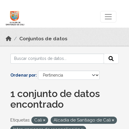
Skip to main content
Datos Abiertos
Conjuntos de datos
Ordenar por
1 conjunto de datos
encontrado
Etiquetas:
Cali
Alcadía de Santiago de Cali