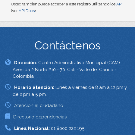
Usted también puede acceder a este registro utilizando los
API
(ver
API Docs
).
Contáctenos
Dirección:
Centro Administrativo Municipal (CAM)
Avenida 2 Norte #10 - 70. Cali - Valle del Cauca -
Colombia.
Horario atención:
lunes a viernes de 8 am a 12 pm y
de 2 pm a 5 pm.
Atención al ciudadano
Directorio dependencias
Linea Nacional:
01 8000 222 195