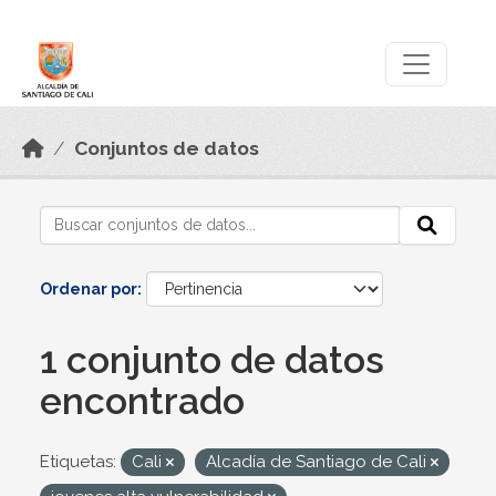
Skip to main content
Datos Abiertos
Conjuntos de datos
Ordenar por
1 conjunto de datos
encontrado
Etiquetas:
Cali
Alcadía de Santiago de Cali