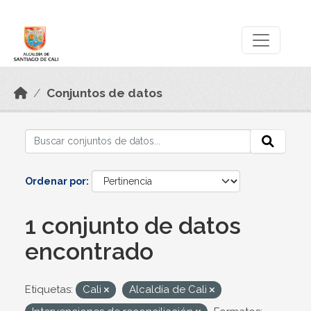
Skip to main content
Datos Abiertos
Conjuntos de datos
Ordenar por
1 conjunto de datos
encontrado
Etiquetas:
Cali
Alcaldía de Cali