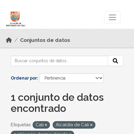
Skip to main content
Datos Abiertos
Conjuntos de datos
Ordenar por
1 conjunto de datos
encontrado
Etiquetas:
Cali
Alcaldía de Cali