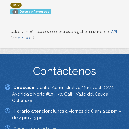
CSV
Datos y Recursos
1
Usted también puede acceder a este registro utilizando los
API
(ver
API Docs
).
Contáctenos
Dirección:
Centro Administrativo Municipal (CAM)
Avenida 2 Norte #10 - 70. Cali - Valle del Cauca -
Colombia.
Horario atención:
lunes a viernes de 8 am a 12 pm y
de 2 pm a 5 pm.
Atención al ciudadano