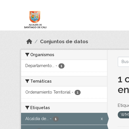
Skip to main content
Datos Abiertos
Conjuntos de datos
Organismos
Departamento...
-
1
1 
Temáticas
en
Ordenamiento Territorial
-
1
Etiqu
Etiquetas
WM
Alcaldía de...
-
x
1