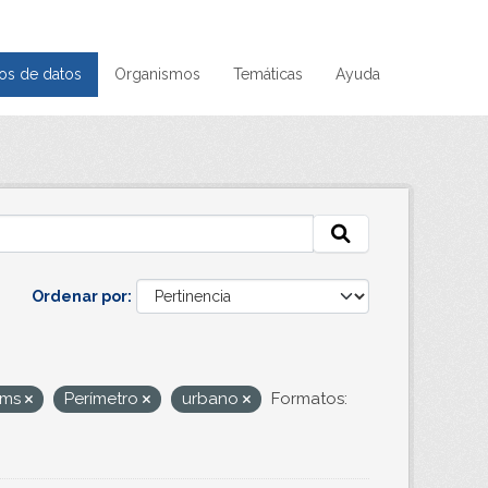
os de datos
Organismos
Temáticas
Ayuda
Ordenar por
ms
Perímetro
urbano
Formatos: