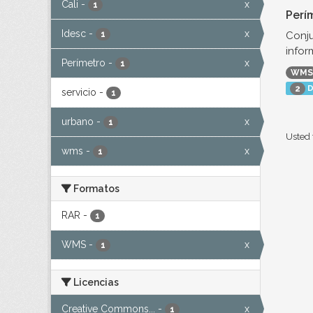
Cali
-
x
1
Perí
Idesc
-
x
Conju
1
infor
Perímetro
-
x
1
WMS
D
2
servicio
-
1
urbano
-
x
1
Usted 
wms
-
x
1
Formatos
RAR
-
1
WMS
-
x
1
Licencias
Creative Commons...
-
x
1