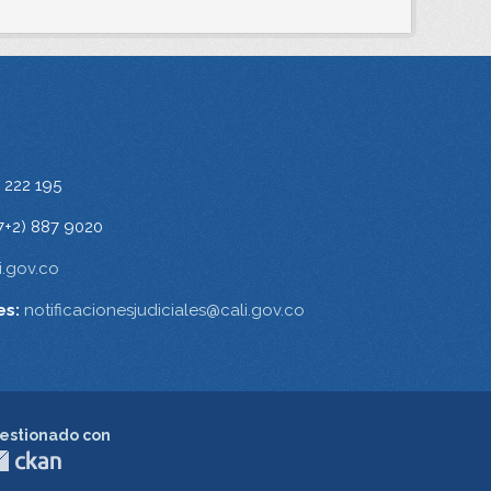
 222 195
7+2) 887 9020
.gov.co
es:
notificacionesjudiciales@cali.gov.co
estionado con