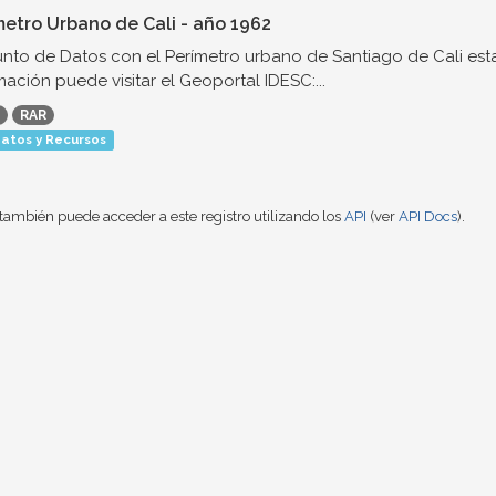
metro Urbano de Cali - año 1962
nto de Datos con el Perímetro urbano de Santiago de Cali est
mación puede visitar el Geoportal IDESC:...
RAR
atos y Recursos
también puede acceder a este registro utilizando los
API
(ver
API Docs
).