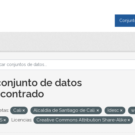
Conjunt
conjunto de datos
contrado
etas:
Cali
Alcaldía de Santiago de Cali.
Idesc
w
S
Licencias:
Creative Commons Attribution Share-Alike