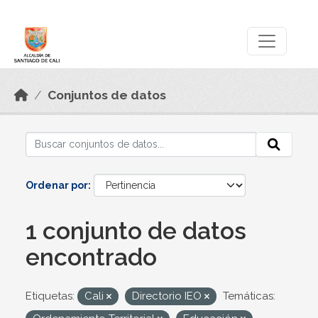
Skip to main content
Datos Abiertos
Conjuntos de datos
Ordenar por
1 conjunto de datos
encontrado
Etiquetas:
Cali
Directorio IEO
Temáticas: