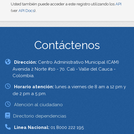
Usted también puede acceder a este registro utilizando los
API
(ver
API Docs
).
Contáctenos
Dirección:
Centro Administrativo Municipal (CAM)
Avenida 2 Norte #10 - 70. Cali - Valle del Cauca -
Colombia.
Horario atención:
lunes a viernes de 8 am a 12 pm y
de 2 pm a 5 pm.
Atención al ciudadano
Directorio dependencias
Linea Nacional:
01 8000 222 195