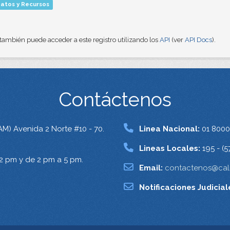
atos y Recursos
también puede acceder a este registro utilizando los
API
(ver
API Docs
).
Contáctenos
AM) Avenida 2 Norte #10 - 70.
Linea Nacional:
01 8000
Lineas Locales:
195 - (5
12 pm y de 2 pm a 5 pm.
Email:
contactenos@cali
Notificaciones Judicial