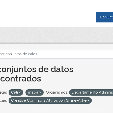
Conjunt
conjuntos de datos
contrados
etas:
Cali
mapa
Organismos:
Departamento Administ
cias:
Creative Commons Attribution Share-Alike