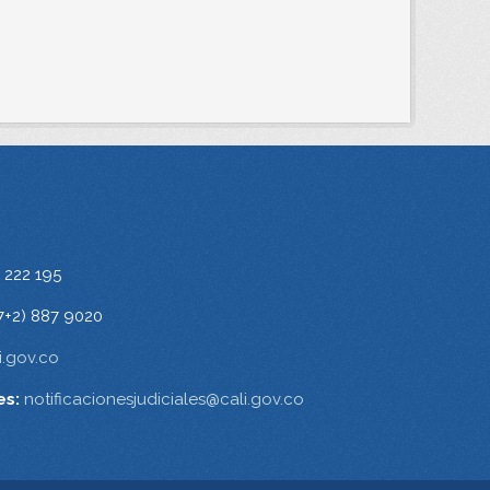
 222 195
7+2) 887 9020
.gov.co
es:
notificacionesjudiciales@cali.gov.co