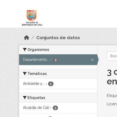
Skip to main content
Datos Abiertos
Conjuntos de datos
Organismos
Departamento...
-
x
3
3 
Temáticas
en
Ambiente y...
-
1
Etiqu
Etiquetas
Licen
Alcaldía de Cali
-
3