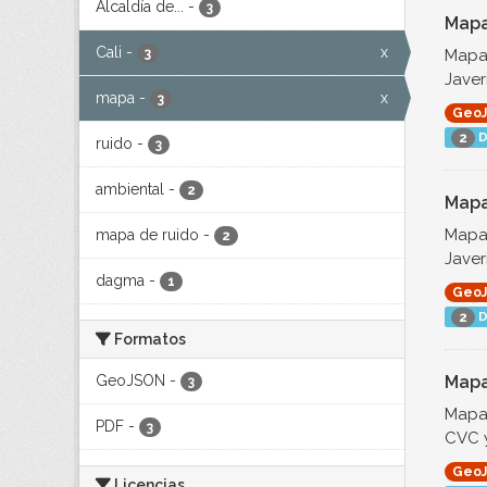
Alcaldía de...
-
3
Mapa
Cali
-
x
Mapa 
3
Javer
mapa
-
x
3
Geo
D
2
ruido
-
3
ambiental
-
2
Mapa
Mapa 
mapa de ruido
-
2
Javer
dagma
-
1
Geo
D
2
Formatos
GeoJSON
-
Mapa
3
Mapa 
PDF
-
3
CVC y
Geo
Licencias