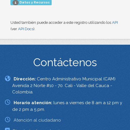
Datos y Recursos
1
Usted también puede acceder a este registro utilizando los
API
(ver
API Docs
).
Contáctenos
Dirección:
Centro Administrativo Municipal (CAM)
Avenida 2 Norte #10 - 70. Cali - Valle del Cauca -
Colombia.
Horario atención:
lunes a viernes de 8 am a 12 pm y
de 2 pm a 5 pm.
Atención al ciudadano