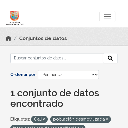
Skip to main content
Datos Abiertos
Conjuntos de datos
Ordenar por
1 conjunto de datos
encontrado
Etiquetas:
Cali
población desmovilizada