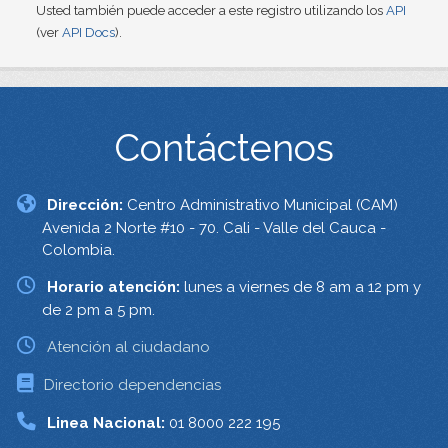
Usted también puede acceder a este registro utilizando los
API
(ver
API Docs
).
Contáctenos
Dirección:
Centro Administrativo Municipal (CAM)
Avenida 2 Norte #10 - 70. Cali - Valle del Cauca -
Colombia.
Horario atención:
lunes a viernes de 8 am a 12 pm y
de 2 pm a 5 pm.
Atención al ciudadano
Directorio dependencias
Linea Nacional:
01 8000 222 195