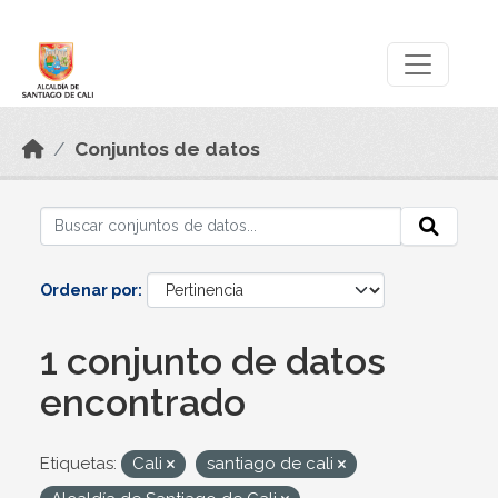
Skip to main content
Datos Abiertos
Conjuntos de datos
Ordenar por
1 conjunto de datos
encontrado
Etiquetas:
Cali
santiago de cali